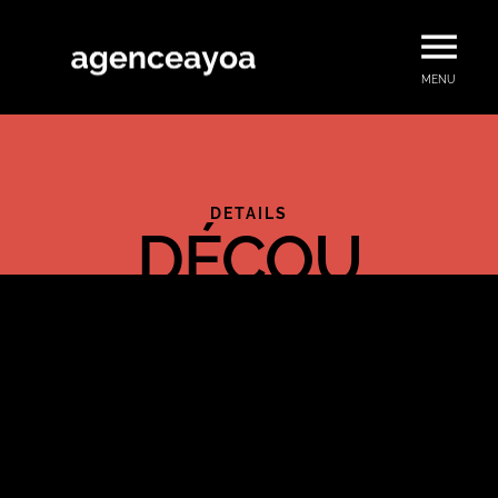
MENU
DETAILS
DÉCOU
CLIENT
SLICE PIZZA CLUB